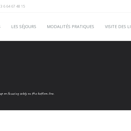
3 6 64 67 48 15
S
LES SÉJOURS
MODALITÉS PRATIQUES
VISITE DES L
p on focusing solely on the bottom line.