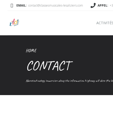
EMAIL:
contact@classesmusicales-lesaliziers.com
APPEL:
+3
ACTIVITÉ
HOME
CONTACT
Nanotechnology immersion along the information highway will close the loo