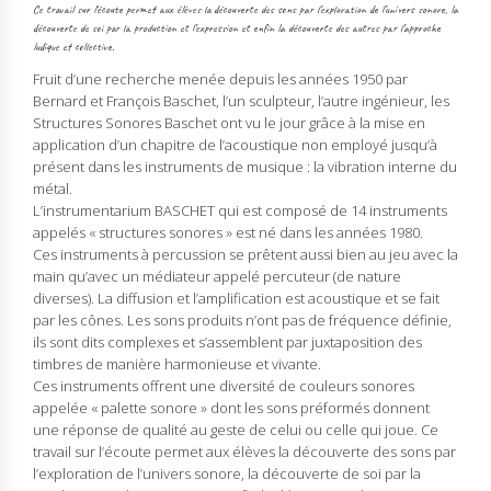
Ce travail sur l'écoute permet aux élèves la découverte des sons par l’exploration de l’univers sonore, la
découverte de soi par la production et l’expression et enfin la découverte des autres par l’approche
ludique et collective.
Fruit d’une recherche menée depuis les années 1950 par
Bernard et François Baschet, l’un sculpteur, l’autre ingénieur, les
Structures Sonores Baschet ont vu le jour grâce à la mise en
application d’un chapitre de l’acoustique non employé jusqu’à
présent dans les instruments de musique : la vibration interne du
métal.
L’instrumentarium BASCHET qui est composé de 14 instruments
appelés « structures sonores » est né dans les années 1980.
Ces instruments à percussion se prêtent aussi bien au jeu avec la
main qu’avec un médiateur appelé percuteur (de nature
diverses). La diffusion et l’amplification est acoustique et se fait
par les cônes. Les sons produits n’ont pas de fréquence définie,
ils sont dits complexes et s’assemblent par juxtaposition des
timbres de manière harmonieuse et vivante.
Ces instruments offrent une diversité de couleurs sonores
appelée « palette sonore » dont les sons préformés donnent
une réponse de qualité au geste de celui ou celle qui joue. Ce
travail sur l’écoute permet aux élèves la découverte des sons par
l’exploration de l’univers sonore, la découverte de soi par la