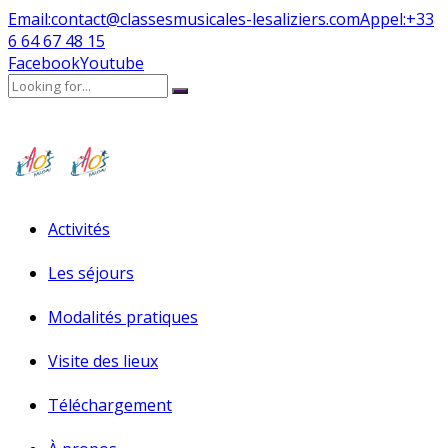
Email:
contact@classesmusicales-lesaliziers.com
Appel:
+33
6 64 67 48 15
Facebook
Youtube
Activités
Les séjours
Modalités pratiques
Visite des lieux
Téléchargement