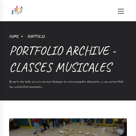
HOME
PORTFOLIO
PORTFOLIO ARCHIVE -
CLASSES MUSICALES
Bring to the table win-win survival strategies to ensure proactive domination, a new normal that
has evolved from generation.